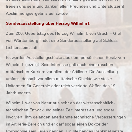
freuen uns sehr und danken allen Freunden und Unterstützern!
Abstimmungsergebnis auf swr.de
Sonderausstellung über Herzog Wilhelm I.
Zum 200. Geburtstag des Herzog Wilhelm I. von Urach – Graf
von Württemberg findet eine Sonderausstellung auf Schloss
Lichtenstein statt.
Es werden Ausstellungsstücke aus dem persönlichen Besitz von
Wilhelm I. gezeigt. Sein Interesse galt nach einer raschen
militärischen Karriere vor allem der Artillerie. Die Ausstellung
umfasst deshalb vor allem militärische Objekte wie stolze
Uniformen für Generäle oder reich verzierte Waffen des 19.
Jahrhunderts.
Wilhelm I. war von Natur aus sehr an der wissenschaftlich-
technischen Entwicklung seiner Zeit interessiert und sogar
involviert. Ihm gelangen anerkannte technische Verbesserungen
im Artillerie-Bereich und er darf sogar einen Doktor der
Philosophie sein Eigen nennen. Ein bleibendes Denkmal setzte