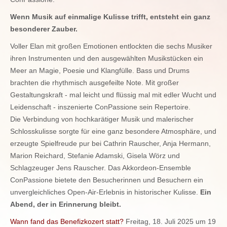
Wenn Musik auf einmalige Kulisse trifft, entsteht ein ganz
besonderer Zauber.
Voller Elan mit großen Emotionen entlockten die sechs Musiker
ihren Instrumenten und den ausgewählten Musikstücken ein
Meer an Magie, Poesie und Klangfülle. Bass und Drums
brachten die rhythmisch ausgefeilte Note. Mit großer
Gestaltungskraft - mal leicht und flüssig mal mit edler Wucht und
Leidenschaft - inszenierte ConPassione sein Repertoire.
Die Verbindung von hochkarätiger Musik und malerischer
Schlosskulisse sorgte für eine ganz besondere Atmosphäre, und
erzeugte Spielfreude pur bei Cathrin Rauscher, Anja Hermann,
Marion Reichard, Stefanie Adamski, Gisela Wörz und
Schlagzeuger Jens Rauscher. Das Akkordeon-Ensemble
ConPassione bietete den Besucherinnen und Besuchern ein
unvergleichliches Open-Air-Erlebnis in historischer Kulisse.
Ein
Abend, der in Erinnerung bleibt.
Wann fand das Benefizkozert statt?
Freitag, 18. Juli 2025 um 19