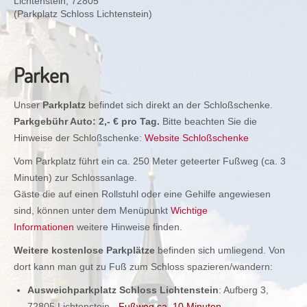
Lichtenstein, 72805
(Parkplatz Schloss Lichtenstein)
Parken
Unser
Parkplatz
befindet sich direkt an der Schloßschenke.
Parkgebühr Auto: 2,- € pro Tag.
Bitte beachten Sie die
Hinweise der Schloßschenke:
Website Schloßschenke
Vom Parkplatz führt ein ca. 250 Meter geteerter Fußweg (ca. 3
Minuten) zur Schlossanlage.
Gäste die auf einen Rollstuhl oder eine Gehilfe angewiesen
sind, können unter dem Menüpunkt
Wichtige
Informationen
weitere Hinweise finden.
Weitere kostenlose Parkplätze
befinden sich umliegend. Von
dort kann man gut zu Fuß zum Schloss spazieren/wandern:
Ausweichparkplatz Schloss Lichtenstein
: Aufberg 3,
72805 Lichtenstein -
Fußweg ca. 10 Minuten